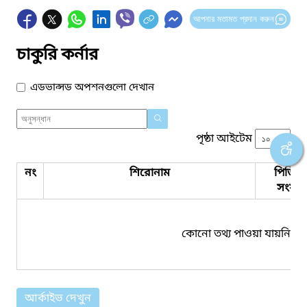
আপনার মতামত প্রদান করুন
চাকুরি কর্নার
এডভান্সড অপশনগুলো দেখান
পৃষ্ঠা আইটেম
নং
শিরোনাম
পিডিএ
সংযুক্ত
কোনো তথ্য পাওয়া যায়নি।
আর্কাইভ দেখুন